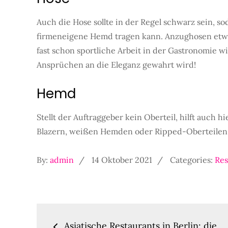
Auch die Hose sollte in der Regel schwarz sein, so
firmeneigene Hemd tragen kann. Anzughosen etwa
fast schon sportliche Arbeit in der Gastronomie w
Ansprüchen an die Eleganz gewahrt wird!
Hemd
Stellt der Auftraggeber kein Oberteil, hilft auch
Blazern, weißen Hemden oder Ripped-Oberteilen
Posted
By:
admin
14 Oktober 2021
Categories:
Res
on
Beitragsnavigatio
Asiatische Restaurants in Berlin: die