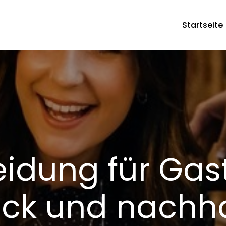
Startseite
Alter-braukeller.de
ie besten Restaurants, Biergärten, Brauhäuser in Köln, Be
eidung für Ga
ick und nachha